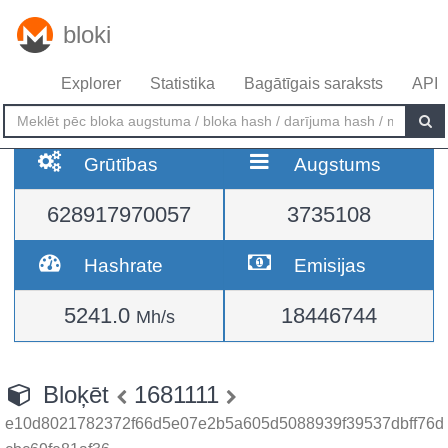
bloki
Explorer
Statistika
Bagātīgais saraksts
API
Grūtības
Augstums
628917970057
3735108
Hashrate
Emisijas
5241.0
18446744
Mh/s
Bloķēt
1681111
e10d8021782372f66d5e07e2b5a605d5088939f39537dbff76d