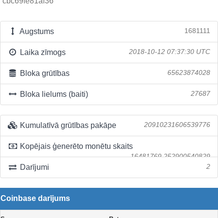
cbc69fe81af36
Augstums
1681111
Laika zīmogs
2018-10-12 07:37:30 UTC
Bloka grūtības
65623874028
Bloka lielums (baiti)
27687
Kumulatīvā grūtības pakāpe
20910231606539776
Kopējais ģenerēto monētu skaits
16481769.252900540829
Darījumi
2
Coinbase darījums