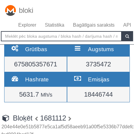
bloki
Explorer
Statistika
Bagātīgais saraksts
API
Grūtības
Augstums
675805357671
3735472
Hashrate
Emisijas
5631.7
18446744
Mh/s
Bloķēt
1681112
204e44e0e51b5877e5ca1af5d58aeeb91a00f5e5336b77ddefc