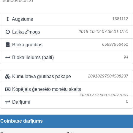
fed8004bcd12f
Augstums
1681112
Laika zīmogs
2018-10-12 07:38:01 UTC
Bloka grūtības
65897968461
Bloka lielums (baiti)
94
Kumulatīvā grūtības pakāpe
20910297504508237
Kopējais ģenerēto monētu skaits
16481773.000792577863
Darījumi
0
Coinbase darījums