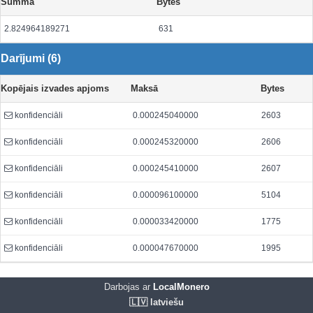
Summa
Bytes
2.824964189271
631
Darījumi (6)
Kopējais izvades apjoms
Maksā
Bytes
konfidenciāli
0.000245040000
2603
konfidenciāli
0.000245320000
2606
konfidenciāli
0.000245410000
2607
konfidenciāli
0.000096100000
5104
konfidenciāli
0.000033420000
1775
konfidenciāli
0.000047670000
1995
Darbojas ar
LocalMonero
🇱🇻 latviešu