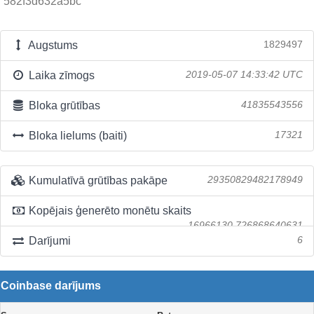
582f3d632a5bc
Augstums
1829497
Laika zīmogs
2019-05-07 14:33:42 UTC
Bloka grūtības
41835543556
Bloka lielums (baiti)
17321
Kumulatīvā grūtības pakāpe
29350829482178949
Kopējais ģenerēto monētu skaits
16966130.726868640631
Darījumi
6
Coinbase darījums