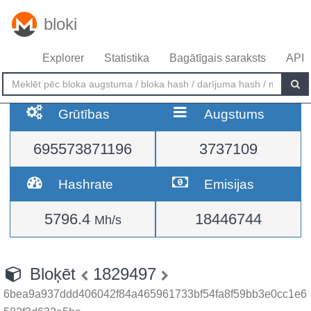
bloki
Explorer
Statistika
Bagātīgais saraksts
API
Grūtības
Augstums
695573871196
3737109
Hashrate
Emisijas
5796.4
18446744
Mh/s
Bloķēt
1829497
6bea9a937ddd406042f84a465961733bf54fa8f59bb3e0cc1e6