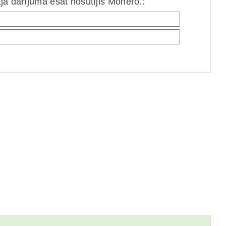
jā darījumā esat nosūtījis Monero.: