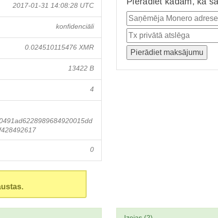
Pierādiet kādam, ka ša
2017-01-31 14:08:28 UTC
konfidenciāli
0.024510115476 XMR
13422 B
4
30491ad6228989684920015dd
f428492617
0
austas.
Izejas (2)