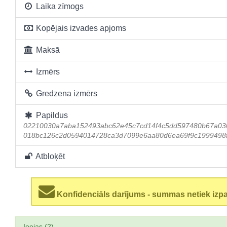
Laika zīmogs
Kopējais izvades apjoms
Maksā
Izmērs
Gredzena izmērs
Papildus
02210030a7aba152493abc62e45c7cd14f4c5dd597480b67a0
018bc126c2d0594014728ca3d7099e6aa80d6ea69f9c1999498
Atbloķēt
Konfidenciāls darījums - summas netiek izp
Ieejas (2)