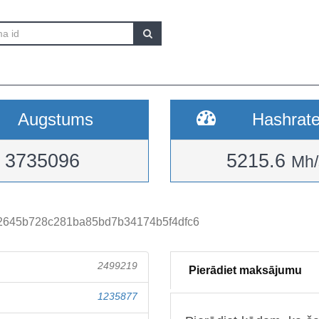
Augstums
Hashrat
3735096
5215.6
Mh/
2645b728c281ba85bd7b34174b5f4dfc6
2499219
Pierādiet maksājumu
1235877