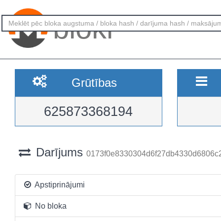
bloki
Grūtības
625873368194
Darījums
0173f0e8330304d6f27db4330d6806c
Apstiprinājumi
No bloka