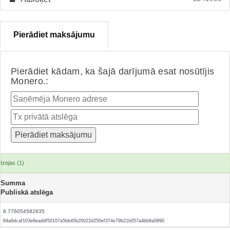
Pierādiet maksājumu
Pierādiet kādam, ka šajā darījumā esat nosūtījis
Monero.:
Izejas (1)
Summa
Publiskā atslēga
8.776054582835
84a6dcaf103e8eaddf50107a5bb45b20022d250ef374e79b21b057a4bb6a0890