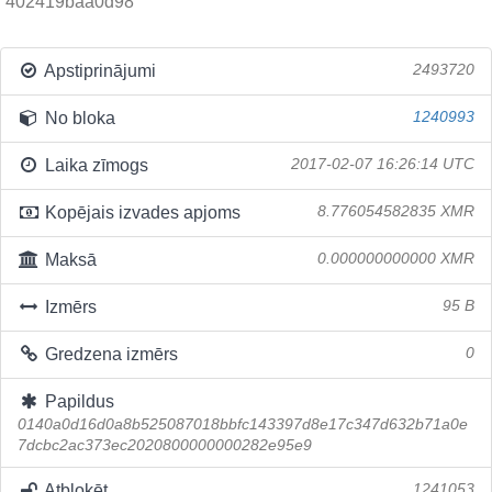
402419baa0d98
Apstiprinājumi
2493720
No bloka
1240993
Laika zīmogs
2017-02-07 16:26:14 UTC
Kopējais izvades apjoms
8.776054582835 XMR
Maksā
0.000000000000 XMR
Izmērs
95 B
Gredzena izmērs
0
Papildus
0140a0d16d0a8b525087018bbfc143397d8e17c347d632b71a0e
7dcbc2ac373ec2020800000000282e95e9
Atbloķēt
1241053