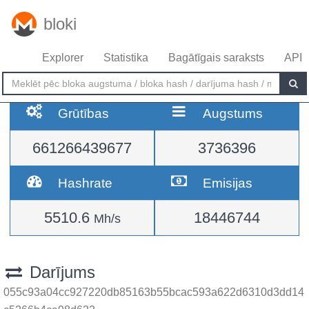
bloki
Explorer
Statistika
Bagātīgais saraksts
API
Grūtības
Augstums
661266439677
3736396
Hashrate
Emisijas
5510.6
18446744
Mh/s
Darījums
055c93a04cc927220db85163b55bcac593a622d6310d3dd14