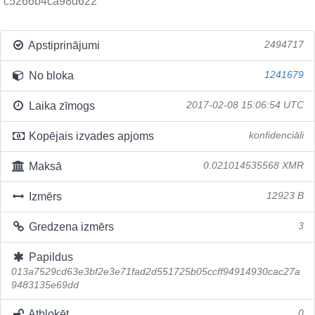
c5266b4ca98d622
Apstiprinājumi
2494717
No bloka
1241679
Laika zīmogs
2017-02-08 15:06:54 UTC
Kopējais izvades apjoms
konfidenciāli
Maksā
0.021014535568 XMR
Izmērs
12923 B
Gredzena izmērs
3
Papildus
013a7529cd63e3bf2e3e71fad2d551725b05ccff94914930cac27a
9483135e69dd
Atbloķēt
0