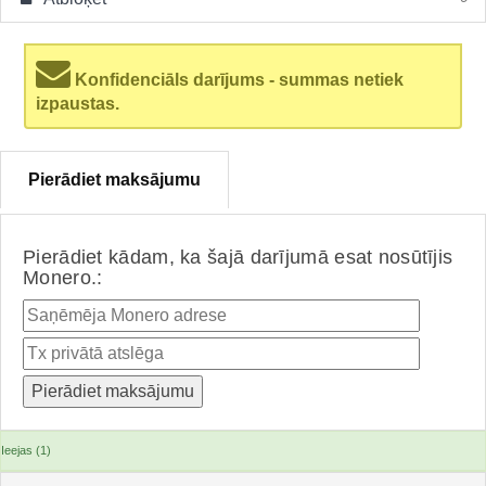
Konfidenciāls darījums - summas netiek
izpaustas.
Pierādiet maksājumu
Pierādiet kādam, ka šajā darījumā esat nosūtījis
Monero.:
Ieejas (1)