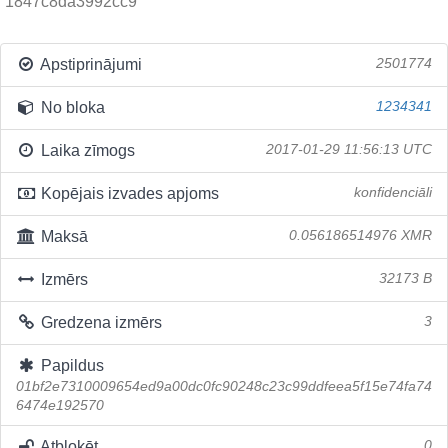
1847c8da3992cc9
Apstiprinājumi
2501774
No bloka
1234341
Laika zīmogs
2017-01-29 11:56:13 UTC
Kopējais izvades apjoms
konfidenciāli
Maksā
0.056186514976 XMR
Izmērs
32173 B
Gredzena izmērs
3
Papildus
01bf2e7310009654ed9a00dc0fc90248c23c99ddfeea5f15e74fa74
6474e192570
Atbloķēt
0