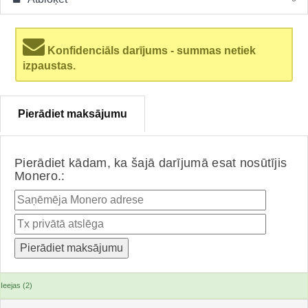
Konfidenciāls darījums - summas netiek
izpaustas.
Pierādiet maksājumu
Pierādiet kādam, ka šajā darījumā esat nosūtījis
Monero.:
Ieejas (2)