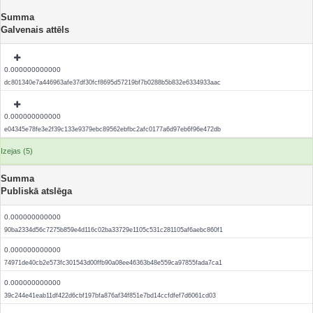
Summa
Galvenais attēls
0.000000000000
dc801340e7a446963afe37df30fcf8695d57219bf7b0288b5b832e6334933aac
0.000000000000
e04345e78fe3e2f39c133e9379ebc89562ebfbc2afc0177a6d97eb6f96e472db
Izejas (5)
Summa
Publiskā atslēga
0.000000000000
90ba2334d56c7275b859e4d116c02ba33729e1105c531c281105af6aebc860f1
0.000000000000
74971de40cb2e573fc301543d00ffb90a08ee46363b48e559ca97855fada7ca1
0.000000000000
39c244e41eab11df422d6cbf197bfa876af34f851e7bd14ccfdfef7d6061cd03