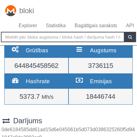
bloki
Explorer
Statistika
Bagātīgais saraksts
API
Grūtības
Augstums
644845458562
3736115
Hashrate
Emisijas
5373.7
18446744
Mh/s
Darījums
0de6184585dd61ad15d6e045061b5d073d0386325260f5d94