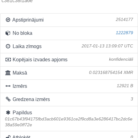
c381c38f1a6e
Apstiprinājumi
2514177
No bloka
1222879
Laika zīmogs
2017-01-13 13:09:07 UTC
Kopējais izvades apjoms
konfidenciāli
Maksā
0.023168754154 XMR
Izmērs
12921 B
Gredzena izmērs
3
Papildus
01c67b43f94175fbd3acb601e9361ce2f9cd8a3e6286417bc2dc6e
38a59e0ff72e
Atbloķēt
0