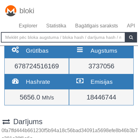
bloki
Explorer
Statistika
Bagātīgais saraksts
API
Grūtības
Augstums
678724516169
3737056
Hashrate
Emisijas
5656.0
18446744
Mh/s
Darījums
0fa7ffd444b661230f5b94a18c56bad34091a5698efe8b46b3b7