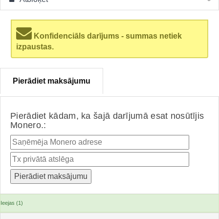
Konfidenciāls darījums - summas netiek
izpaustas.
Pierādiet maksājumu
Pierādiet kādam, ka šajā darījumā esat nosūtījis
Monero.:
Ieejas (1)