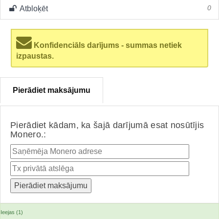
Atbloķēt
0
Konfidenciāls darījums - summas netiek
izpaustas.
Pierādiet maksājumu
Pierādiet kādam, ka šajā darījumā esat nosūtījis
Monero.:
Ieejas (1)