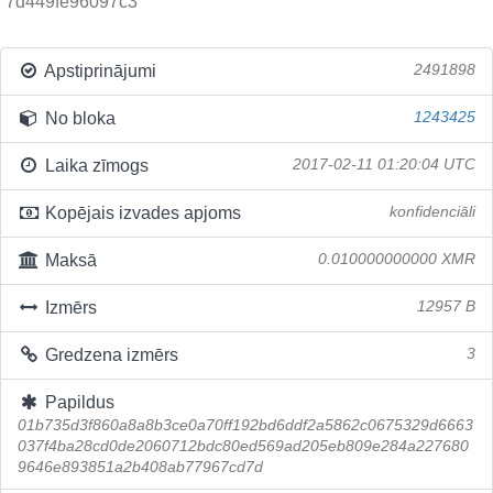
7d449fe96097c3
Apstiprinājumi
2491898
No bloka
1243425
Laika zīmogs
2017-02-11 01:20:04 UTC
Kopējais izvades apjoms
konfidenciāli
Maksā
0.010000000000 XMR
Izmērs
12957 B
Gredzena izmērs
3
Papildus
01b735d3f860a8a8b3ce0a70ff192bd6ddf2a5862c0675329d6663
037f4ba28cd0de2060712bdc80ed569ad205eb809e284a227680
9646e893851a2b408ab77967cd7d