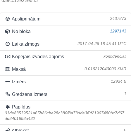
639cc12922ed45
Apstiprinājumi
2437873
No bloka
1297143
Laika zīmogs
2017-04-26 18:45:41 UTC
Kopējais izvades apjoms
konfidenciāli
Maksā
0.016212040000 XMR
Izmērs
12924 B
Gredzena izmērs
3
Papildus
01de83539521a65b86cbe28c380f8a73dde3f0f21907480bc7d67
dd8401698a432
Atbloķēt
0