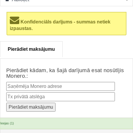
Konfidenciāls darījums - summas netiek
izpaustas.
Pierādiet maksājumu
Pierādiet kādam, ka šajā darījumā esat nosūtījis
Monero.:
Ieejas (1)