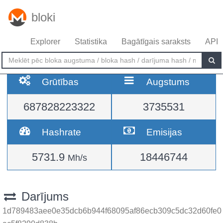
bloki
Explorer
Statistika
Bagātīgais saraksts
API
Grūtības
Augstums
687828223322
3735531
Hashrate
Emisijas
5731.9
18446744
Mh/s
Darījums
1d789483aee0e35dcb6b944f68095af86ecb309c5dc32d60fe0