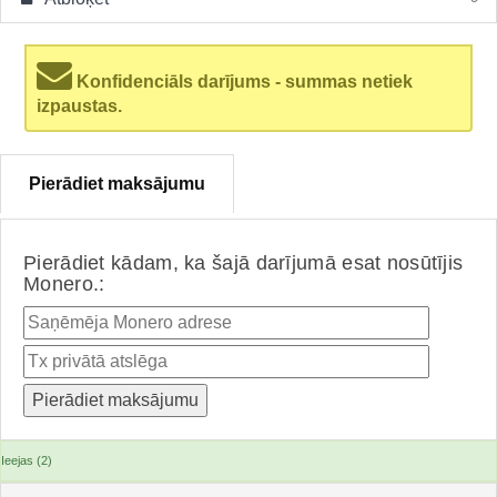
Konfidenciāls darījums - summas netiek
izpaustas.
Pierādiet maksājumu
Pierādiet kādam, ka šajā darījumā esat nosūtījis
Monero.:
Ieejas (2)