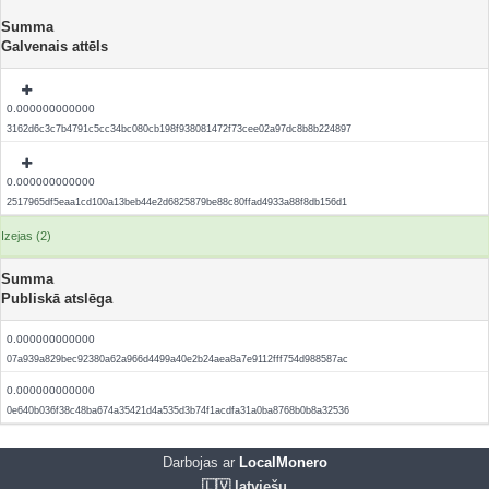
Summa
Galvenais attēls
0.000000000000
3162d6c3c7b4791c5cc34bc080cb198f938081472f73cee02a97dc8b8b224897
0.000000000000
2517965df5eaa1cd100a13beb44e2d6825879be88c80ffad4933a88f8db156d1
Izejas (2)
Summa
Publiskā atslēga
0.000000000000
07a939a829bec92380a62a966d4499a40e2b24aea8a7e9112fff754d988587ac
0.000000000000
0e640b036f38c48ba674a35421d4a535d3b74f1acdfa31a0ba8768b0b8a32536
Darbojas ar
LocalMonero
🇱🇻 latviešu