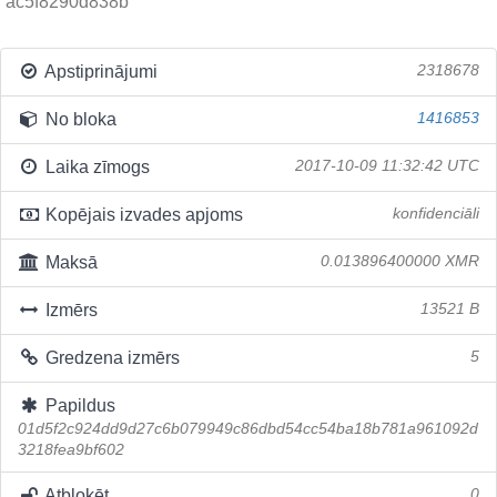
ac5f8290d838b
Apstiprinājumi
2318678
No bloka
1416853
Laika zīmogs
2017-10-09 11:32:42 UTC
Kopējais izvades apjoms
konfidenciāli
Maksā
0.013896400000 XMR
Izmērs
13521 B
Gredzena izmērs
5
Papildus
01d5f2c924dd9d27c6b079949c86dbd54cc54ba18b781a961092d
3218fea9bf602
Atbloķēt
0