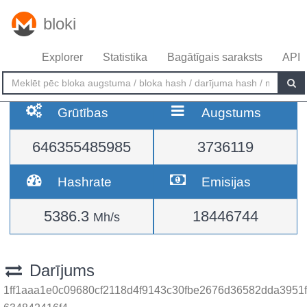
bloki
Explorer
Statistika
Bagātīgais saraksts
API
Grūtības
Augstums
646355485985
3736119
Hashrate
Emisijas
5386.3
18446744
Mh/s
Darījums
1ff1aaa1e0c09680cf2118d4f9143c30fbe2676d36582dda3951f