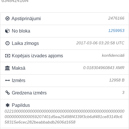
634842416f4
Apstiprinājumi
2476166
No bloka
1259953
Laika zīmogs
2017-03-06 03:20:58 UTC
Kopējais izvades apjoms
konfidenciāli
Maksā
0.018304960843 XMR
Izmērs
12958 B
Gredzena izmērs
3
Papildus
0221000000000000000000000000000000000000000000000000
00000000000059207401d5ea25498f4339f3cb6df481ce83149c6
58315e6cec282beabbabdb2606d1658