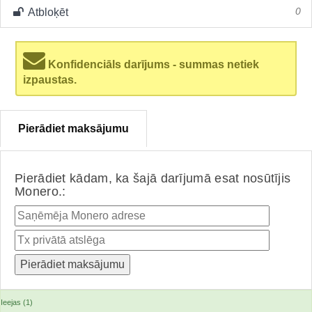
Atbloķēt
0
Konfidenciāls darījums - summas netiek
izpaustas.
Pierādiet maksājumu
Pierādiet kādam, ka šajā darījumā esat nosūtījis
Monero.:
Ieejas (1)