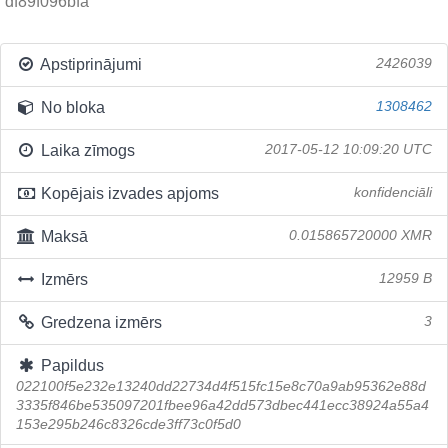
df89f096bfa
Apstiprinājumi
2426039
No bloka
1308462
Laika zīmogs
2017-05-12 10:09:20 UTC
Kopējais izvades apjoms
konfidenciāli
Maksā
0.015865720000 XMR
Izmērs
12959 B
Gredzena izmērs
3
Papildus
022100f5e232e13240dd22734d4f515fc15e8c70a9ab95362e88d
3335f846be535097201fbee96a42dd573dbec441ecc38924a55a4
153e295b246c8326cde3ff73c0f5d0