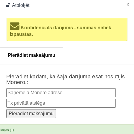
Atbloķēt
0
Konfidenciāls darījums - summas netiek
izpaustas.
Pierādiet maksājumu
Pierādiet kādam, ka šajā darījumā esat nosūtījis
Monero.:
Ieejas (1)