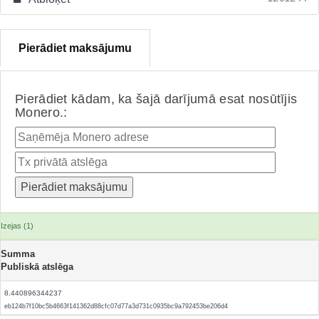
Pierādiet maksājumu
Pierādiet kādam, ka šajā darījumā esat nosūtījis
Monero.:
Izejas (1)
Summa
Publiskā atslēga
8.440896344237
eb124b7f10bc5b4663f141362d88cfc07d77a3d731c0935bc9a792453be206d4