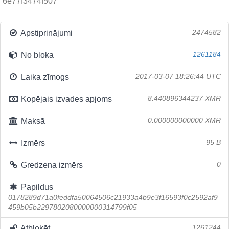
6e77f3474f507
Apstiprinājumi
2474582
No bloka
1261184
Laika zīmogs
2017-03-07 18:26:44 UTC
Kopējais izvades apjoms
8.440896344237 XMR
Maksā
0.000000000000 XMR
Izmērs
95 B
Gredzena izmērs
0
Papildus
0178289d71a0feddfa50064506c21933a4b9e3f16593f0c2592af9
459b05b2297802080000000314799f05
Atbloķēt
1261244