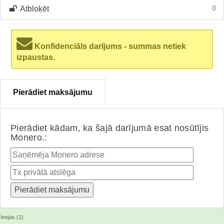
Atbloķēt
0
Konfidenciāls darījums - summas netiek
izpaustas.
Pierādiet maksājumu
Pierādiet kādam, ka šajā darījumā esat nosūtījis
Monero.:
Ieejas (1)