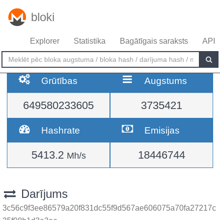
bloki
Explorer
Statistika
Bagātīgais saraksts
API
Grūtības
Augstums
649580233605
3735421
Hashrate
Emisijas
5413.2
18446744
Mh/s
Darījums
3c56c9f3ee86579a20f831dc55f9d567ae606075a70fa27217c