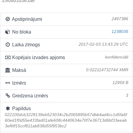
35f08b1d3e3ae
Apstiprinājumi
2497386
No bloka
1238035
Laika zīmogs
2017-02-03 13:43:29 UTC
Kopējais izvades apjoms
konfidenciāli
Maksā
0.022114732744 XMR
Izmērs
12959 B
Gredzena izmērs
3
Papildus
022100dcb3228139eb523034c2b2065895b57dbb4ad4cc1d5fa6f
60ed1f0d55e433fad01afe608c4440634e70f7e36713d6bf33eeab
3ef6ff15ccf811ab838d55f953bc2