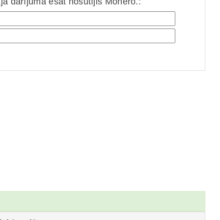
jā darījumā esat nosūtījis Monero.: