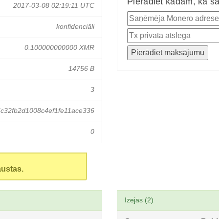
Pierādiet kādam, ka ša
2017-03-08 02:19:11 UTC
konfidenciāli
0.100000000000 XMR
14756 B
3
c32fb2d1008c4ef1fe11ace336
0
austas.
Izejas (2)