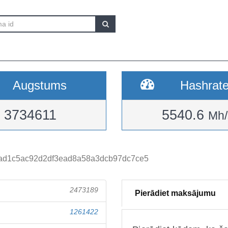
Augstums
Hashrat
3734611
5540.6
Mh/
ad1c5ac92d2df3ead8a58a3dcb97dc7ce5
2473189
Pierādiet maksājumu
1261422