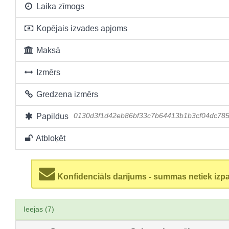
Laika zīmogs
Kopējais izvades apjoms
Maksā
Izmērs
Gredzena izmērs
Papildus
0130d3f1d42eb86bf33c7b64413b1b3cf04dc785
Atbloķēt
Konfidenciāls darījums - summas netiek izp
Ieejas (7)