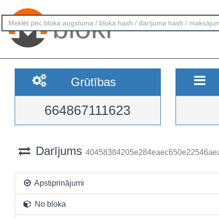
bloki
Grūtības
664867111623
Darījums
40458384205e284eaec650e22546ae
Apstiprinājumi
No bloka