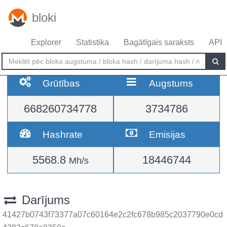
bloki
Explorer
Statistika
Bagātīgais saraksts
API
Grūtības
Augstums
668260734778
3734786
Hashrate
Emisijas
5568.8
18446744
Mh/s
Darījums
41427b0743f73377a07c60164e2c2fc678b985c2037790e0cd