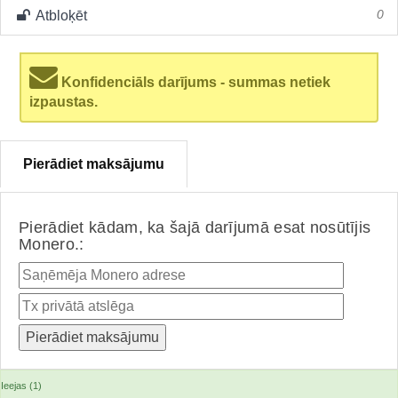
Atbloķēt
0
Konfidenciāls darījums - summas netiek
izpaustas.
Pierādiet maksājumu
Pierādiet kādam, ka šajā darījumā esat nosūtījis
Monero.:
Ieejas (1)