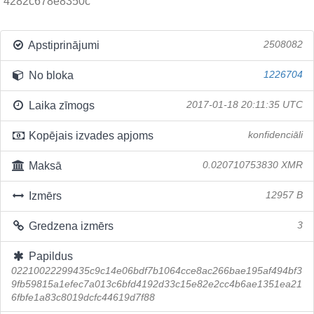
4282c678e8350c
Apstiprinājumi
2508082
No bloka
1226704
Laika zīmogs
2017-01-18 20:11:35 UTC
Kopējais izvades apjoms
konfidenciāli
Maksā
0.020710753830 XMR
Izmērs
12957 B
Gredzena izmērs
3
Papildus
02210022299435c9c14e06bdf7b1064cce8ac266bae195af494bf3
9fb59815a1efec7a013c6bfd4192d33c15e82e2cc4b6ae1351ea21
6fbfe1a83c8019dcfc44619d7f88