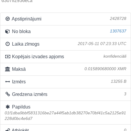
6307ff2936eca
Apstiprinājumi
2428728
No bloka
1307637
Laika zīmogs
2017-05-11 07:23:33 UTC
Kopējais izvades apjoms
konfidenciāli
Maksā
0.015890680000 XMR
Izmērs
13255 B
Gredzena izmērs
3
Papildus
01f1dba9bbf5831316be27a44f5ab1db38270e70bf41c5a2125e91
228d0bc4e6d7
Atbloķēt
0