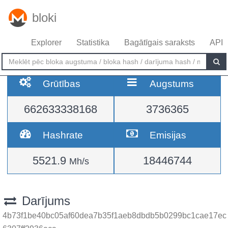
bloki
Explorer
Statistika
Bagātīgais saraksts
API
Grūtības
Augstums
662633338168
3736365
Hashrate
Emisijas
5521.9
18446744
Mh/s
Darījums
4b73f1be40bc05af60dea7b35f1aeb8dbdb5b0299bc1cae17ec