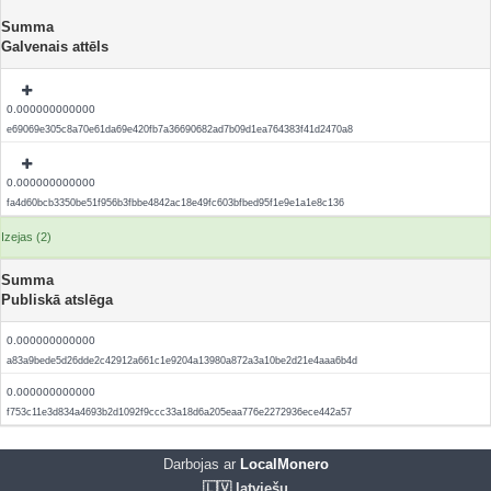
Summa
Galvenais attēls
0.000000000000
e69069e305c8a70e61da69e420fb7a36690682ad7b09d1ea764383f41d2470a8
0.000000000000
fa4d60bcb3350be51f956b3fbbe4842ac18e49fc603bfbed95f1e9e1a1e8c136
Izejas (2)
Summa
Publiskā atslēga
0.000000000000
a83a9bede5d26dde2c42912a661c1e9204a13980a872a3a10be2d21e4aaa6b4d
0.000000000000
f753c11e3d834a4693b2d1092f9ccc33a18d6a205eaa776e2272936ece442a57
Darbojas ar
LocalMonero
🇱🇻 latviešu