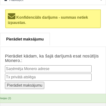
Konfidenciāls darījums - summas netiek
izpaustas.
Pierādiet maksājumu
Pierādiet kādam, ka šajā darījumā esat nosūtījis
Monero.:
Ieejas (2)