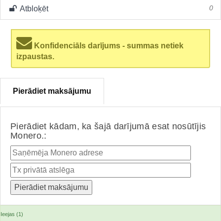
Atbloķēt
0
Konfidenciāls darījums - summas netiek
izpaustas.
Pierādiet maksājumu
Pierādiet kādam, ka šajā darījumā esat nosūtījis
Monero.:
Ieejas (1)