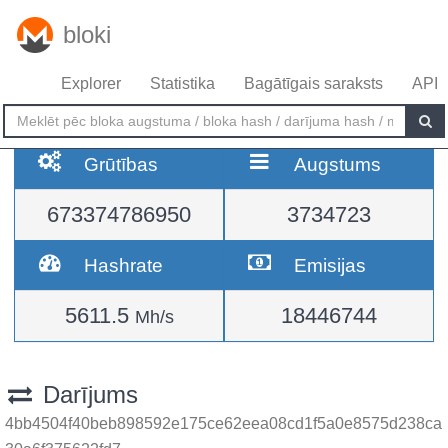
bloki
Explorer
Statistika
Bagātīgais saraksts
API
Grūtības
Augstums
673374786950
3734723
Hashrate
Emisijas
5611.5
18446744
Mh/s
Darījums
4bb4504f40beb898592e175ce62eea08cd1f5a0e8575d238ca