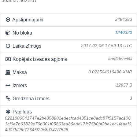
30a6f375622fd7
Apstiprinājumi
2494393
No bloka
1240330
Laika zīmogs
2017-02-06 17:59:13 UTC
Kopējais izvades apjoms
konfidenciāli
Maksā
0.022504016496 XMR
Izmērs
12957 B
Gredzena izmērs
3
Papildus
0221006541747a2b4358901edecfcad4351ce8adc87f5157ac106
1cf0e7b63829e76b001f05863ea86add17fc75b0bf2be1ec1feaaf0
4d07b2ffb77645f29c8d347f7528