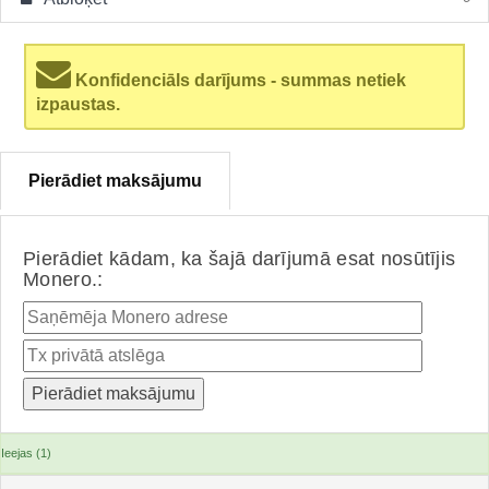
Konfidenciāls darījums - summas netiek
izpaustas.
Pierādiet maksājumu
Pierādiet kādam, ka šajā darījumā esat nosūtījis
Monero.:
Ieejas (1)