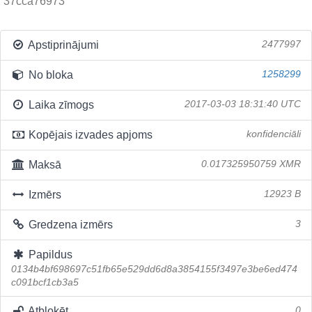
37cca76973
Apstiprinājumi
2477997
No bloka
1258299
Laika zīmogs
2017-03-03 18:31:40 UTC
Kopējais izvades apjoms
konfidenciāli
Maksā
0.017325950759 XMR
Izmērs
12923 B
Gredzena izmērs
3
Papildus
0134b4bf698697c51fb65e529dd6d8a3854155f3497e3be6ed474
c091bcf1cb3a5
Atbloķēt
0