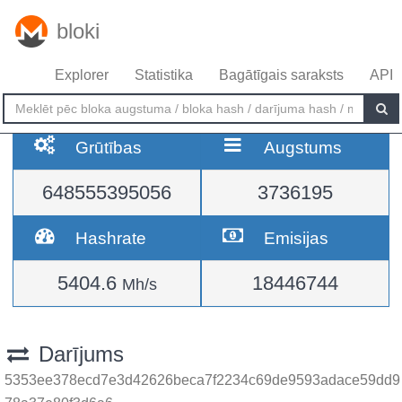
bloki
Explorer
Statistika
Bagātīgais saraksts
API
Grūtības
Augstums
648555395056
3736195
Hashrate
Emisijas
5404.6
18446744
Mh/s
Darījums
5353ee378ecd7e3d42626beca7f2234c69de9593adace59dd9