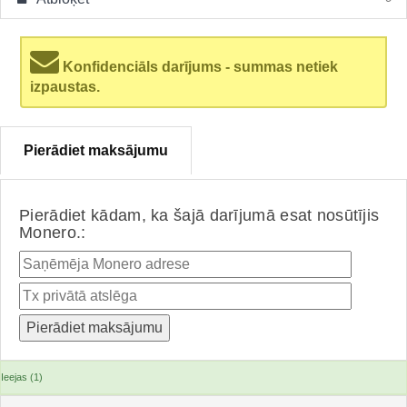
Konfidenciāls darījums - summas netiek
izpaustas.
Pierādiet maksājumu
Pierādiet kādam, ka šajā darījumā esat nosūtījis
Monero.:
Ieejas (1)