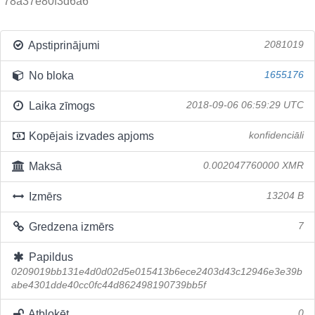
78a37e80f3d6a6
Apstiprinājumi
2081019
No bloka
1655176
Laika zīmogs
2018-09-06 06:59:29 UTC
Kopējais izvades apjoms
konfidenciāli
Maksā
0.002047760000 XMR
Izmērs
13204 B
Gredzena izmērs
7
Papildus
0209019bb131e4d0d02d5e015413b6ece2403d43c12946e3e39b
abe4301dde40cc0fc44d862498190739bb5f
Atbloķēt
0