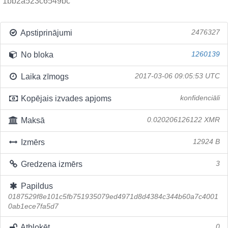
1bb2a523c6549bc
Apstiprinājumi
2476327
No bloka
1260139
Laika zīmogs
2017-03-06 09:05:53 UTC
Kopējais izvades apjoms
konfidenciāli
Maksā
0.020206126122 XMR
Izmērs
12924 B
Gredzena izmērs
3
Papildus
0187529f8e101c5fb751935079ed4971d8d4384c344b60a7c4001
0ab1ece7fa5d7
Atbloķēt
0