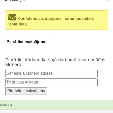
Konfidenciāls darījums - summas netiek
izpaustas.
Pierādiet maksājumu
Pierādiet kādam, ka šajā darījumā esat nosūtījis
Monero.:
Ieejas (1)