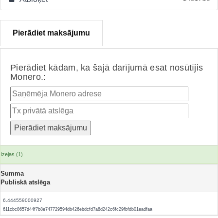
Pierādiet maksājumu
Pierādiet kādam, ka šajā darījumā esat nosūtījis
Monero.:
Izejas (1)
Summa
Publiskā atslēga
6.444559000927
611cbc8657d44f7b8e747729594db426ebdcfd7a8d242c6fc29fbfdb01eadfaa