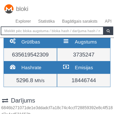
bloki
Explorer
Statistika
Bagātīgais saraksts
API
Grūtības
Augstums
635619542309
3735247
Hashrate
Emisijas
5296.8
18446744
Mh/s
Darījums
6846b271071de1e3ddadcf7a18c74c4ccf728859392e8c4f518