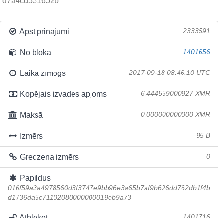
d7a4cd531652b
Apstiprinājumi
2333591
No bloka
1401656
Laika zīmogs
2017-09-18 08:46:10 UTC
Kopējais izvades apjoms
6.444559000927 XMR
Maksā
0.000000000000 XMR
Izmērs
95 B
Gredzena izmērs
0
Papildus
016f59a3a4978560d3f3747e9bb96e3a65b7af9b626dd762db1f4b
d1736da5c71102080000000019eb9a73
Atbloķēt
1401716