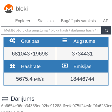
bloki
Explorer
Statistika
Bagātīgais saraksts
API
Grūtības
Augstums
681043719698
3734431
Hashrate
Emisijas
5675.4
18446744
Mh/s
Darījums
6b6654c96db34355ee92bc91288dfeefa075ff24e4df0fa6280cc