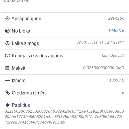
2f3b62c2a79
Apstiprinājumi
2294156
No bloka
1440275
Laika zīmogs
2017-11-11 01:14:39 UTC
Kopējais izvades apjoms
konfidenciāli
Maksā
0.026000000000 XMR
Izmērs
13093 B
Gredzena izmērs
5
Papildus
022100b863b153d0cd7d4b3024f26c8ff41ae43192b80819f60a5d
402ba17740c5695201a3cc5f334bdb63280d512e7e505daf5472e
41f92d3741c6f48fc74d7f8913fa5