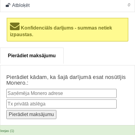
Atbloķēt
0
Konfidenciāls darījums - summas netiek
izpaustas.
Pierādiet maksājumu
Pierādiet kādam, ka šajā darījumā esat nosūtījis
Monero.:
Ieejas (1)