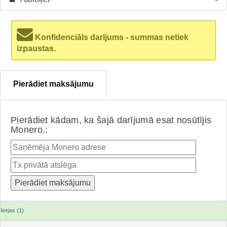
Konfidenciāls darījums - summas netiek
izpaustas.
Pierādiet maksājumu
Pierādiet kādam, ka šajā darījumā esat nosūtījis
Monero.:
Ieejas (1)