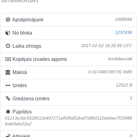
0b7d064cf61d43
Apstiprinājumi
2498949
No bloka
1237439
Laika zīmogs
2017-02-02 18:26:05 UTC
Kopējais izvades apjoms
konfidenciāli
Maksā
0.017499788735 XMR
Izmērs
12922 B
Gredzena izmērs
3
Papildus
01213e3dc5528511b407271af506d52baf7d981112eb6ee7f33988
5ebf3efc02e2
Atbloķēt
0