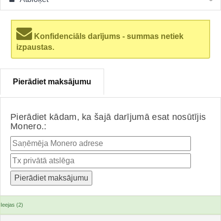
Konfidenciāls darījums - summas netiek
izpaustas.
Pierādiet maksājumu
Pierādiet kādam, ka šajā darījumā esat nosūtījis
Monero.:
Ieejas (2)