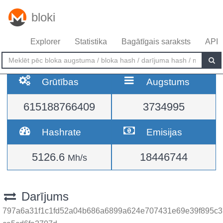
bloki
Explorer
Statistika
Bagātīgais saraksts
API
Grūtības
Augstums
615188766409
3734995
Hashrate
Emisijas
5126.6
18446744
Mh/s
Darījums
797a6a31f1c1fd52a04b686a6899a624e707431e69e39f895c3