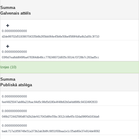
Summa
Galvenais attēls
0.000000000000
d2de99702d519390704335b6b265bb064e45b6e50be9589f4dfa4b2a00c3f710
0.000000000000
03f6d7ea8dd849fba478364db48cc778246072d935c0014cf3728b7c263ad5cc
Izejas (10)
Summa
Publiskā atslēga
0.000000000000
feef4925047ab88a21fbac84d5c98d5d180e4f48b62b0afdd686c943249f2633
0.000000000000
046b272442590d87d2b2def417043d6fe55bc3012cb8e65c02da096f0d163da6
0.000000000000
badc717a1856748e51a373b2ab3b8fc6651f00baa1e1c05ab80e37e914de9092