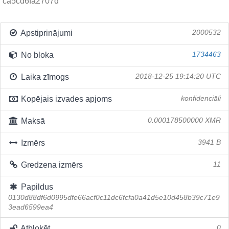
ca5cd6fa2707d
Apstiprinājumi
2000532
No bloka
1734463
Laika zīmogs
2018-12-25 19:14:20 UTC
Kopējais izvades apjoms
konfidenciāli
Maksā
0.000178500000 XMR
Izmērs
3941 B
Gredzena izmērs
11
Papildus
0130d88df6d0995dfe66acf0c11dc6fcfa0a41d5e10d458b39c71e9
3ead6599ea4
Atbloķēt
0