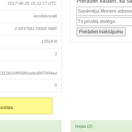
Pierādiet kādam, ka ša
2017-06-20 15:21:17 UTC
konfidenciāli
0.003758170000 XMR
12924 B
3
63126c04f5680cefed987004ed
0
austas.
Izejas (2)