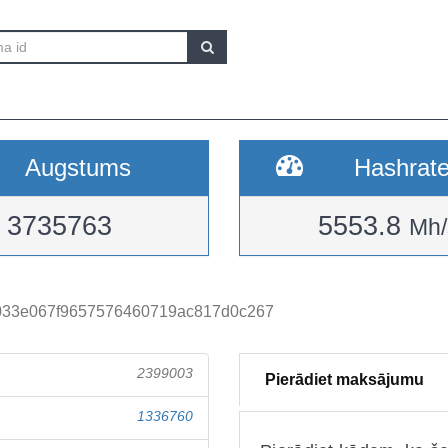
Augstums
Hashrat
3735763
5553.8
Mh/
b033e067f9657576460719ac817d0c267
2399003
Pierādiet maksājumu
1336760