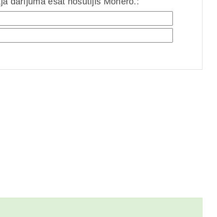
jā darījumā esat nosūtījis Monero.: