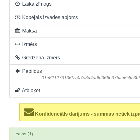
Laika zīmogs
Kopējais izvades apjoms
Maksā
Izmērs
Gredzena izmērs
Papildus
01e821273136f7a07e8d4ad6f366e37bae6c8c3b
Atbloķēt
Konfidenciāls darījums - summas netiek izp
Ieejas (1)