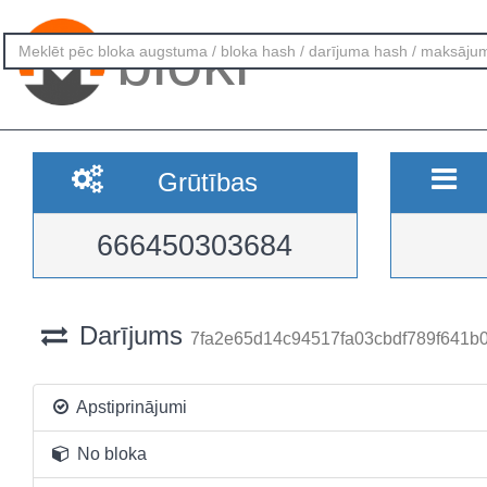
bloki
Grūtības
666450303684
Darījums
7fa2e65d14c94517fa03cbdf789f641
Apstiprinājumi
No bloka