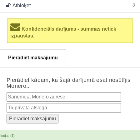
Atbloķēt
0
Konfidenciāls darījums - summas netiek
izpaustas.
Pierādiet maksājumu
Pierādiet kādam, ka šajā darījumā esat nosūtījis
Monero.:
Ieejas (1)