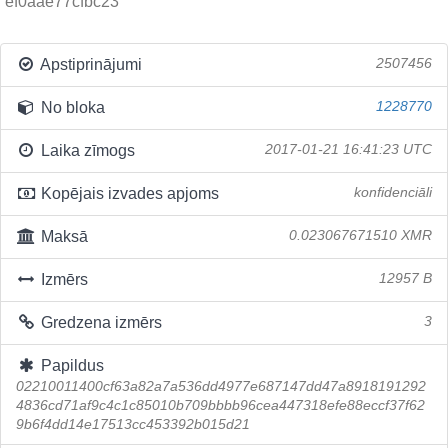
ef0aae77cfbc23
Apstiprinājumi
2507456
No bloka
1228770
Laika zīmogs
2017-01-21 16:41:23 UTC
Kopējais izvades apjoms
konfidenciāli
Maksā
0.023067671510 XMR
Izmērs
12957 B
Gredzena izmērs
3
Papildus
02210011400cf63a82a7a536dd4977e687147dd47a8918191292
4836cd71af9c4c1c85010b709bbbb96cea447318efe88eccf37f62
9b6f4dd14e17513cc453392b015d21