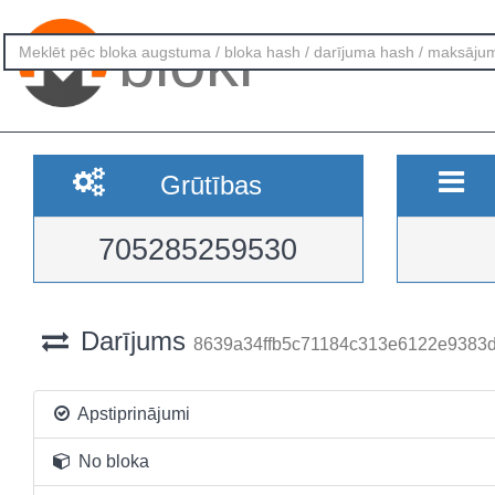
bloki
Grūtības
705285259530
Darījums
8639a34ffb5c71184c313e6122e9383
Apstiprinājumi
No bloka