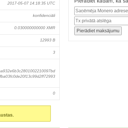
Pierādiet kādam, ka ša
2017-05-07 14:18:35 UTC
konfidenciāli
0.030000000000 XMR
12993 B
3
aa932e6b3c2801002210097bd
ba03fc0de20f13c99d2ff72993
0
austas.