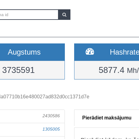
Augstums
Hashrat
3735591
5877.4
Mh/
da07710b16e480027ad832d0cc1371d7e
2430586
Pierādiet maksājumu
1305005