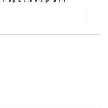
jā darījumā esat nosūtījis Monero.: