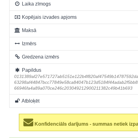
Laika zīmogs
Kopējais izvades apjoms
Maksā
Izmērs
Gredzena izmērs
Papildus
0131389af27e571727ab5151e122b4f820af47549b14787592d
63298af44847bcc77849e58ca84047b123d5184f44adab2f5bb8f
66946fa4a89a070ce246c203049212900211382c49b41b693
Atbloķēt
Konfidenciāls darījums - summas netiek izp