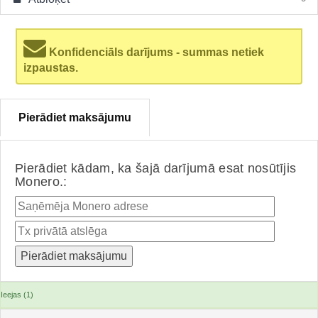
Konfidenciāls darījums - summas netiek
izpaustas.
Pierādiet maksājumu
Pierādiet kādam, ka šajā darījumā esat nosūtījis
Monero.:
Ieejas (1)