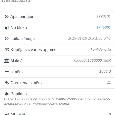
17e98f33d637d7
Apstiprinājumi
1990101
No bloka
1745801
Laika zīmogs
2019-01-10 10:01:56 UTC
Kopējais izvades apjoms
konfidenciāli
Maksā
0.000041660000 XMR
Izmērs
1886 B
Gredzena izmērs
11
Papildus
0209017c50080a29cfcaf001813699bc2608533f5739f395aebe56
acf466fd980d716f89deaac564ce32afb4
Atbloķēt
0