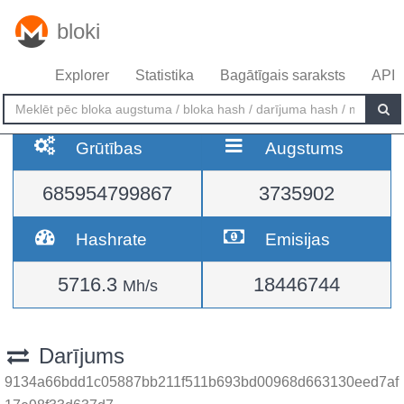
bloki
Explorer
Statistika
Bagātīgais saraksts
API
Grūtības
Augstums
685954799867
3735902
Hashrate
Emisijas
5716.3
18446744
Mh/s
Darījums
9134a66bdd1c05887bb211f511b693bd00968d663130eed7af