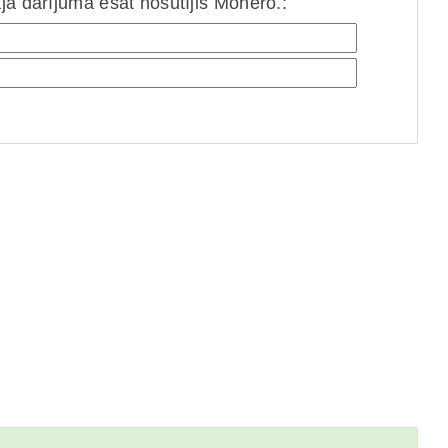
jā darījumā esat nosūtījis Monero.: