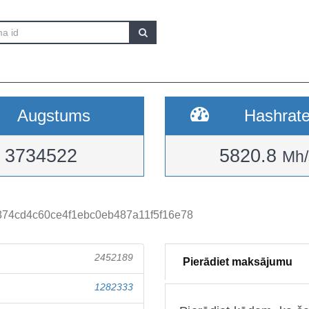
Augstums
Hashrat
3734522
5820.8
Mh/
74cd4c60ce4f1ebc0eb487a11f5f16e78
2452189
Pierādiet maksājumu
1282333