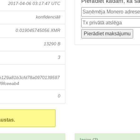
Pierādiet kādam, ka ša
2017-04-06 03:17:47 UTC
konfidenciāli
0.019045745056 XMR
13290 B
3
b129a81b3cfd78a0970139597
9fceeab4
0
austas.
Izejas (2)