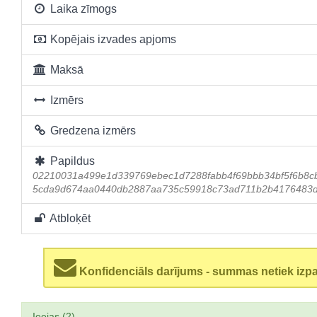
Laika zīmogs
Kopējais izvades apjoms
Maksā
Izmērs
Gredzena izmērs
Papildus
02210031a499e1d339769ebec1d7288fabb4f69bbb34bf5f6b8c
5cda9d674aa0440db2887aa735c59918c73ad711b2b4176483d
Atbloķēt
Konfidenciāls darījums - summas netiek izp
Ieejas (2)