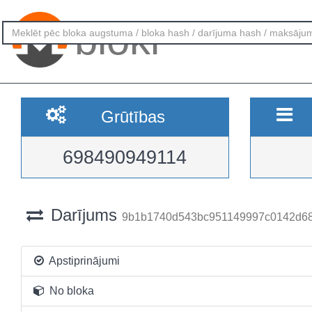
bloki
Grūtības
698490949114
Darījums
9b1b1740d543bc951149997c0142d68
Apstiprinājumi
No bloka