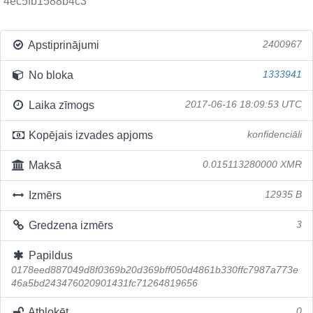
4ec5fb1588b4c3
Apstiprinājumi
2400967
No bloka
1333941
Laika zīmogs
2017-06-16 18:09:53 UTC
Kopējais izvades apjoms
konfidenciāli
Maksā
0.015113280000 XMR
Izmērs
12935 B
Gredzena izmērs
3
Papildus
0178eed887049d8f0369b20d369bff050d4861b330ffc7987a773e
46a5bd243476020901431fc71264819656
Atbloķēt
0