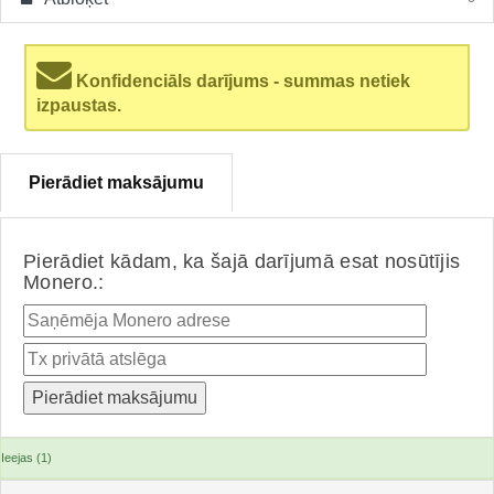
Konfidenciāls darījums - summas netiek
izpaustas.
Pierādiet maksājumu
Pierādiet kādam, ka šajā darījumā esat nosūtījis
Monero.:
Ieejas (1)