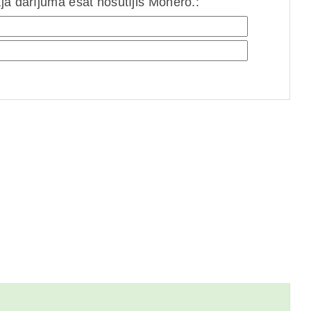
jā darījumā esat nosūtījis Monero.: