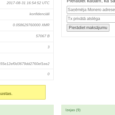
Pierādiet kādam, ka ša
2017-08-31 16:54:52 UTC
konfidenciāli
0.058629760000 XMR
57067 B
3
655e12ef0d3679dd2760ef1ee2
0
austas.
Izejas (9)