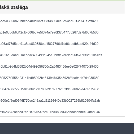
iskā atslēga
cc503650879bbeed4b0d782f038f4859acc3e54ee51f3e741f3cffa29
01e0cbdb6d42cfbf006bc7e5f374a7ea0f37b477c8267d2f6d6c7b580
a06ad77d5cef91a3de039380eaff5027796d1dd6cccfb8ac920c44d29
84516e5daaa91accdac499499e245e9b88c2a69ca56fa20938e51da1b3
c0b81b9d4fd5582b04d499056700c2a8483456ee3e026f74070f29430
f6052780555c23141bd95092bc6139b7d354392bfffee94eb7da038380
2f8047408c5b6158198626cb793fe91d277bc32f9c6a6029d471c75e8d
8600e2f8ed0646f770cc245aa1d21196440e33b0027266b810504fa5ab
7ff1023342aedcd7ea2b764b37bb011bc489dd36abe0edb8e494bab946