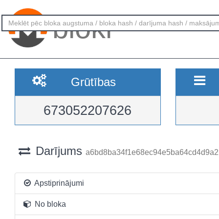
bloki
Grūtības
673052207626
Darījums
a6bd8ba34f1e68ec94e5ba64cd4d9a
Apstiprinājumi
No bloka