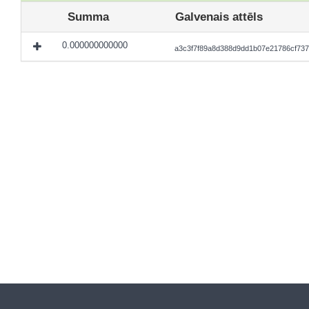
Summa
Galvenais attēls
0.000000000000
a3c3f7f89a8d388d9dd1b07e21786cf737