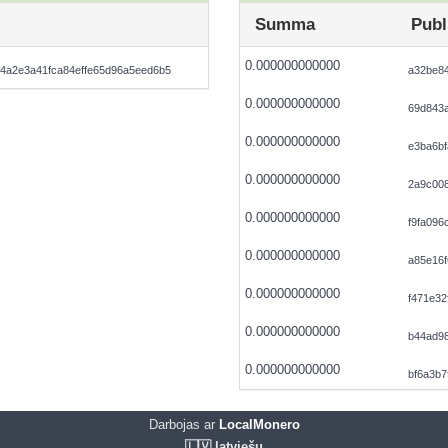
Summa
Publ
0.000000000000
4a2e3a41fca84effe65d96a5eed6b5
a32be84
0.000000000000
69d843a
0.000000000000
e3ba6bf
0.000000000000
2a9c00
0.000000000000
f9fa096
0.000000000000
a85e16
0.000000000000
f471e3
0.000000000000
b44ad9
0.000000000000
bf6a3b
Darbojas ar
LocalMonero
🇱🇻 latviešu