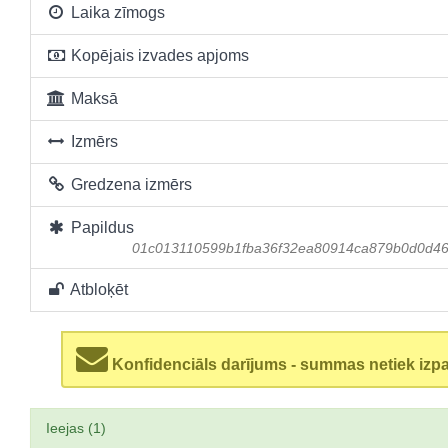
Laika zīmogs
Kopējais izvades apjoms
Maksā
Izmērs
Gredzena izmērs
Papildus
01c013110599b1fba36f32ea80914ca879b0d0d4
Atbloķēt
Konfidenciāls darījums - summas netiek izp
Ieejas (1)