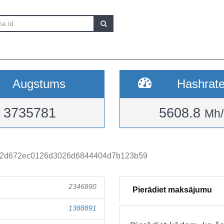
Augstums
Hashrat
3735781
5608.8
Mh/
22d672ec0126d3026d6844404d7b123b59
2346890
Pierādiet maksājumu
1388891