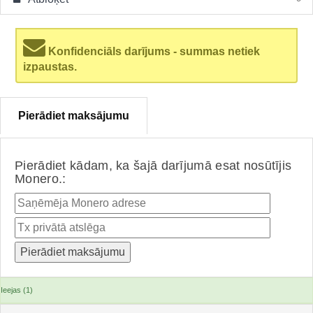
Konfidenciāls darījums - summas netiek
izpaustas.
Pierādiet maksājumu
Pierādiet kādam, ka šajā darījumā esat nosūtījis
Monero.:
Ieejas (1)