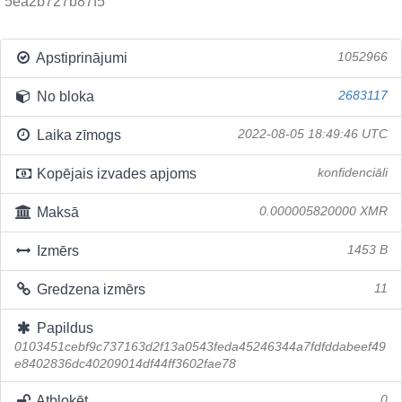
5ea2b727b87f5
Apstiprinājumi
1052966
No bloka
2683117
Laika zīmogs
2022-08-05 18:49:46 UTC
Kopējais izvades apjoms
konfidenciāli
Maksā
0.000005820000 XMR
Izmērs
1453 B
Gredzena izmērs
11
Papildus
0103451cebf9c737163d2f13a0543feda45246344a7fdfddabeef49
e8402836dc40209014df44ff3602fae78
Atbloķēt
0