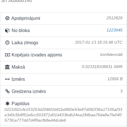
af75fdadd614d
Apstiprinājumi
2512829
No bloka
1223045
Laika zīmogs
2017-01-13 18:15:48 UTC
Kopējais izvades apjoms
konfidenciāli
Maksā
0.023318108931 XMR
Izmērs
12956 B
Gredzena izmērs
3
Papildus
0221002cfe153253d204bf1b81bd960e93e87d082f36a17105af33
e3d0c5b9f51e6cc501871d01d433bdb24ea184baa76da8a7fa040
573fca777dd7d4f9acfb8ed4dcde6