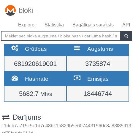
bloki
Explorer
Statistika
Bagātīgais saraksts
API
Grūtības
Augstums
681920619001
3735874
Hashrate
Emisijas
5682.7
18446744
Mh/s
Darījums
c1dcb7a715c5c1d7c48b11b829b5e6074431560c8a83f85ff13