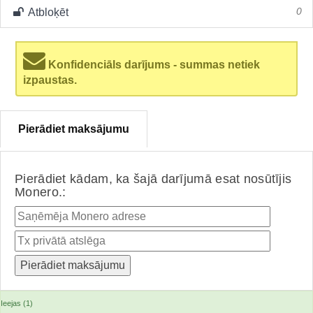
Atbloķēt
0
Konfidenciāls darījums - summas netiek
izpaustas.
Pierādiet maksājumu
Pierādiet kādam, ka šajā darījumā esat nosūtījis
Monero.:
Ieejas (1)