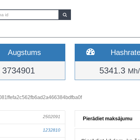
Augstums
Hashrat
3734901
5341.3
Mh/
81ffefa2c562fb6ad2a466384bdfba0f
2502091
Pierādiet maksājumu
1232810