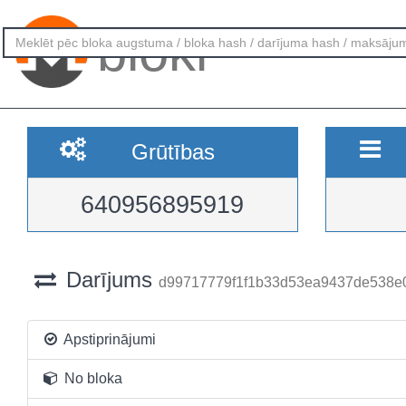
bloki
Grūtības
640956895919
Darījums
d99717779f1f1b33d53ea9437de538e0
Apstiprinājumi
No bloka