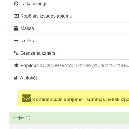
Laika zīmogs
Kopējais izvades apjoms
Maksā
Izmērs
Gredzena izmērs
Papildus
01308f59aaa7d217c7b70e93205fa74465f40ee2
Atbloķēt
Konfidenciāls darījums - summas netiek izp
Ieejas (1)