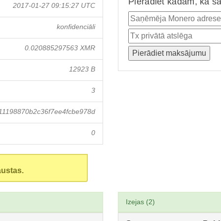
Pierādiet kādam, ka ša
2017-01-27 09:15:27 UTC
konfidenciāli
0.020885297563 XMR
12923 B
3
11198870b2c36f7ee4fcbe978d
0
austas.
Izejas (2)