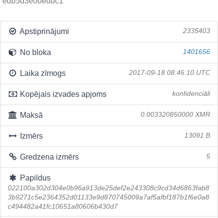
edb5d3e00edbc1
Apstiprinājumi
2335403
No bloka
1401656
Laika zīmogs
2017-09-18 08:46:10 UTC
Kopējais izvades apjoms
konfidenciāli
Maksā
0.003320850000 XMR
Izmērs
13091 B
Gredzena izmērs
5
Papildus
022100a302d304e0b96a913de25def2e243308c9cd34d6863fab8
3b9271c5e2364352d01133e9d870745009a7af5afbf187b1f6e0a8
c494482a41fc10651a80606b430d7