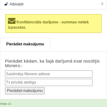
Atbloķēt
0
Konfidenciāls darījums - summas netiek
izpaustas.
Pierādiet maksājumu
Pierādiet kādam, ka šajā darījumā esat nosūtījis
Monero.:
Ieejas (1)