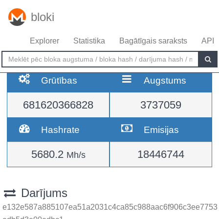
bloki
Explorer
Statistika
Bagātīgais saraksts
API
Grūtības
Augstums
681620366828
3737059
Hashrate
Emisijas
5680.2
18446744
Mh/s
Darījums
e132e587a885107ea51a2031c4ca85c988aac6f906c3ee7753