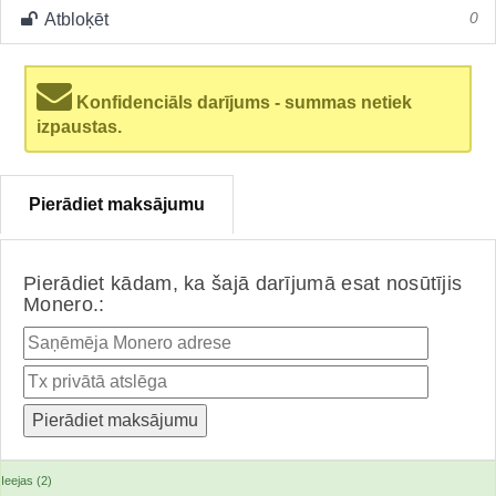
Atbloķēt
0
Konfidenciāls darījums - summas netiek
izpaustas.
Pierādiet maksājumu
Pierādiet kādam, ka šajā darījumā esat nosūtījis
Monero.:
Ieejas (2)