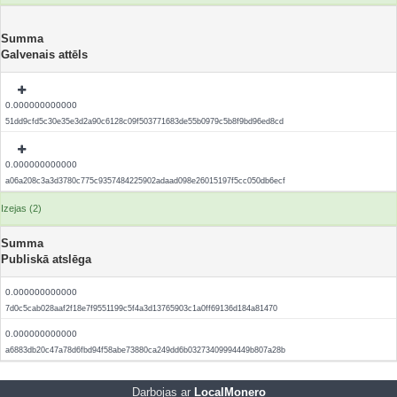
Summa
Galvenais attēls
0.000000000000
51dd9cfd5c30e35e3d2a90c6128c09f503771683de55b0979c5b8f9bd96ed8cd
0.000000000000
a06a208c3a3d3780c775c9357484225902adaad098e26015197f5cc050db6ecf
Izejas (2)
Summa
Publiskā atslēga
0.000000000000
7d0c5cab028aaf2f18e7f9551199c5f4a3d13765903c1a0ff69136d184a81470
0.000000000000
a6883db20c47a78d6fbd94f58abe73880ca249dd6b03273409994449b807a28b
Darbojas ar
LocalMonero