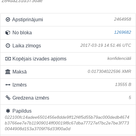
284da231d5736ae
Apstiprinājumi
2464958
No bloka
1269682
Laika zīmogs
2017-03-19 14:51:46 UTC
Kopējais izvades apjoms
konfidenciāli
Maksā
0.017304022596 XMR
Izmērs
13555 B
Gredzena izmērs
5
Papildus
022100fc14adee6501456e8dde9ff12f4f5d55b79ac000dedb4674
b3766ee7e7b11909014ff00019f8c67dba77727ef7bc2e7be3f773
0044908d153a3709f76d33f00a0d