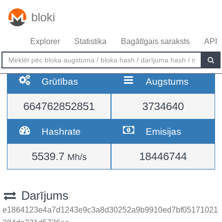
bloki
Explorer
Statistika
Bagātīgais saraksts
API
Grūtības
Augstums
664762852851
3734640
Hashrate
Emisijas
5539.7
18446744
Mh/s
Darījums
e1864123e4a7d1243e9c3a8d30252a9b9910ed7bf05171021