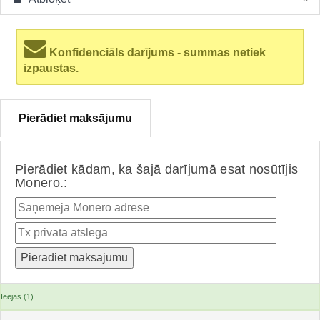
Konfidenciāls darījums - summas netiek
izpaustas.
Pierādiet maksājumu
Pierādiet kādam, ka šajā darījumā esat nosūtījis
Monero.:
Ieejas (1)