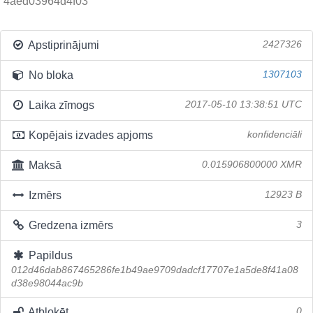
4aed03964d4f03
Apstiprinājumi
2427326
No bloka
1307103
Laika zīmogs
2017-05-10 13:38:51 UTC
Kopējais izvades apjoms
konfidenciāli
Maksā
0.015906800000 XMR
Izmērs
12923 B
Gredzena izmērs
3
Papildus
012d46dab867465286fe1b49ae9709dadcf17707e1a5de8f41a08
d38e98044ac9b
Atbloķēt
0