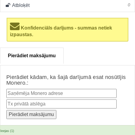
Atbloķēt
0
Konfidenciāls darījums - summas netiek
izpaustas.
Pierādiet maksājumu
Pierādiet kādam, ka šajā darījumā esat nosūtījis
Monero.:
Ieejas (1)