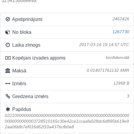
325415668ee9a
Apstiprinājumi
2467426
No bloka
1267730
Laika zīmogs
2017-03-16 19:14:57 UTC
Kopējais izvades apjoms
konfidenciāli
Maksā
0.014071761132 XMR
Izmērs
12958 B
Gredzena izmērs
3
Papildus
0221000000000000000000000000000000000000000000000000
0000000000003728510165c30e42ce1ccaafa028dc6d895b619e9
2aa06bfb7ef016d62f10a437bcfb0e8