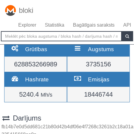
bloki
Explorer
Statistika
Bagātīgais saraksts
API
Grūtības
Augstums
628853266989
3735156
Hashrate
Emisijas
5240.4
18446744
Mh/s
Darījums
fb14b7e0d5dd681c21b80d42b4df06e4f7268c3261b2c18a01a