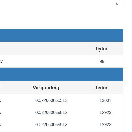
5
bytes
87
95
l
Vergoeding
bytes
k
0.022060069512
13091
k
0.022060069512
12923
k
0.022060069512
12923