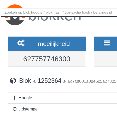
blokken
moeilijkheid
627757746300
Blok
1252364
6c7f0f601a0de5c5a27805
Hoogte
tijdstempel