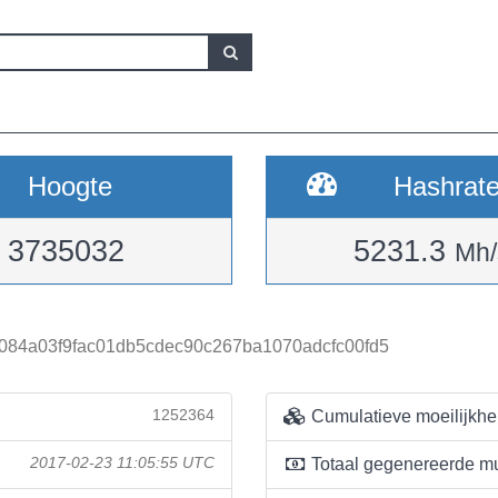
Hoogte
Hashrat
3735032
5231.3
Mh/
084a03f9fac01db5cdec90c267ba1070adcfc00fd5
1252364
Cumulatieve moeilijkhe
2017-02-23 11:05:55 UTC
Totaal gegenereerde m