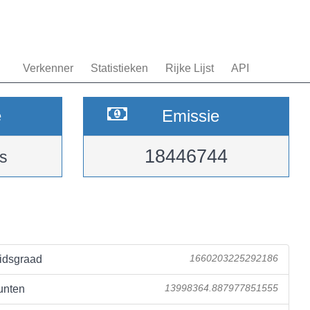
Verkenner
Statistieken
Rijke Lijst
API
e
Emissie
18446744
s
idsgraad
1660203225292186
unten
13998364.887977851555