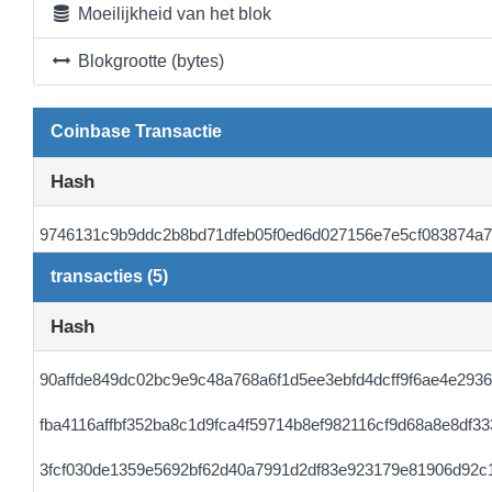
Moeilijkheid van het blok
Blokgrootte (bytes)
Coinbase Transactie
Hash
9746131c9b9ddc2b8bd71dfeb05f0ed6d027156e7e5cf083874a7
transacties (5)
Hash
90affde849dc02bc9e9c48a768a6f1d5ee3ebfd4dcff9f6ae4e293
fba4116affbf352ba8c1d9fca4f59714b8ef982116cf9d68a8e8df3
3fcf030de1359e5692bf62d40a7991d2df83e923179e81906d92c