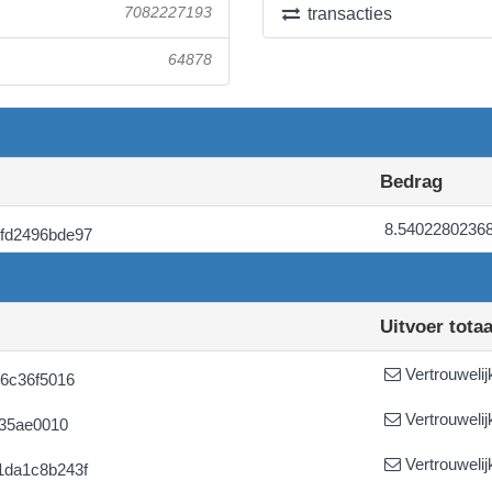
7082227193
transacties
64878
Bedrag
8.5402280236
fd2496bde97
Uitvoer totaa
Vertrouwelij
66c36f5016
Vertrouwelij
335ae0010
Vertrouwelij
1da1c8b243f