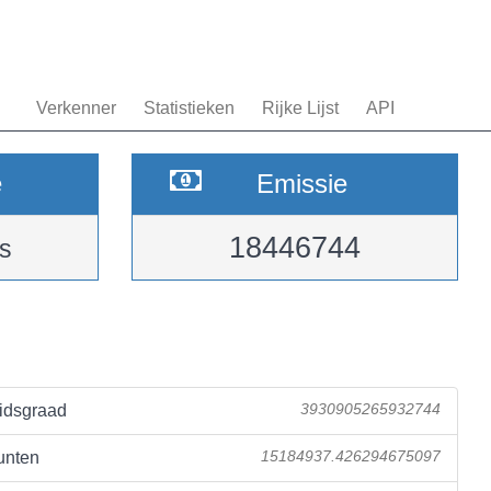
Verkenner
Statistieken
Rijke Lijst
API
e
Emissie
18446744
s
idsgraad
3930905265932744
unten
15184937.426294675097