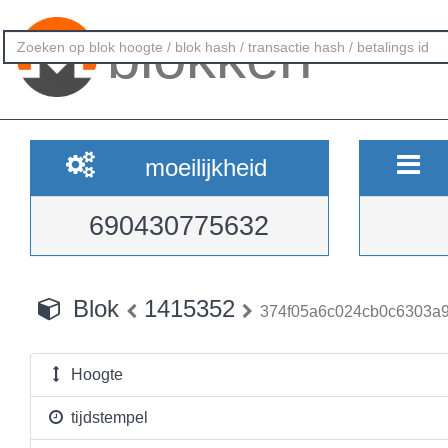
blokken
moeilijkheid
690430775632
Blok
1415352
374f05a6c024cb0c6303a
Hoogte
tijdstempel