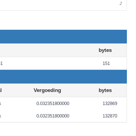
2
bytes
51
151
l
Vergoeding
bytes
k
0.032351800000
132869
k
0.032351800000
132870