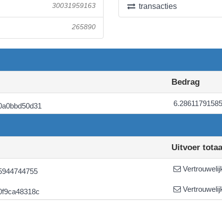
30031959163
transacties
265890
Bedrag
6.2861179158
0a0bbd50d31
Uitvoer totaa
Vertrouwelij
5944744755
Vertrouwelij
0f9ca48318c