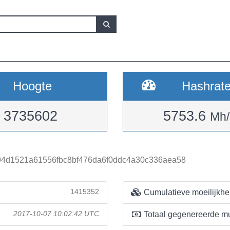
Hoogte
Hashrat
3735602
5753.6
Mh/
94d1521a61556fbc8bf476da6f0ddc4a30c336aea58
1415352
Cumulatieve moeilijkhe
2017-10-07 10:02:42 UTC
Totaal gegenereerde m