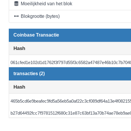
Moeilijkheid van het blok
Blokgrootte (bytes)
Coinbase Transactie
Hash
061cfed1e102d1d1762f3f797d55f3c6582a47487e46b10c7b704
transacties (2)
Hash
465b5cd6e9beafec9fd5a56eb5a0af22c3cf089df64a13e4f08215
b27d64492fcc7f9781512f680c31e87c63bf13a70b74ae78eb9ae