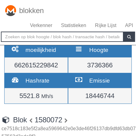
blokken
Verkenner
Statistieken
Rijke Lijst
API
moeilijkheid
Hoogte
662615229842
3736366
Hashrate
Emissie
5521.8
18446744
Mh/s
Blok
1580072
ce7518c183e5f2a8ea5969642e0e3de46f26137db9dfd63db07