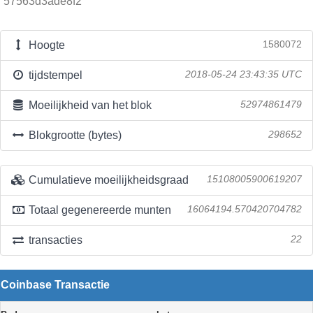
57563d3ade8f2
Hoogte
1580072
tijdstempel
2018-05-24 23:43:35 UTC
Moeilijkheid van het blok
52974861479
Blokgrootte (bytes)
298652
Cumulatieve moeilijkheidsgraad
15108005900619207
Totaal gegenereerde munten
16064194.570420704782
transacties
22
Coinbase Transactie