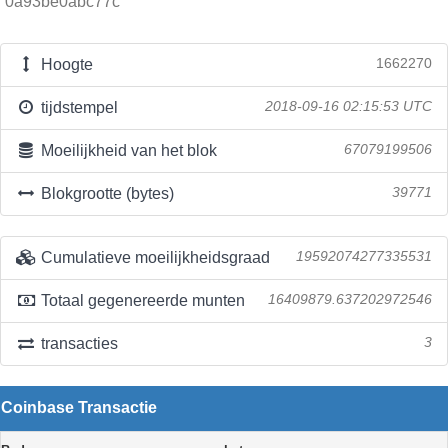
0a93be0abc77c
Hoogte
1662270
tijdstempel
2018-09-16 02:15:53 UTC
Moeilijkheid van het blok
67079199506
Blokgrootte (bytes)
39771
Cumulatieve moeilijkheidsgraad
19592074277335531
Totaal gegenereerde munten
16409879.637202972546
transacties
3
Coinbase Transactie