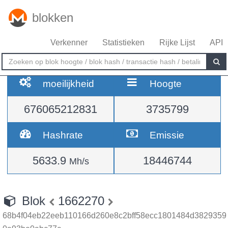
blokken
Verkenner
Statistieken
Rijke Lijst
API
moeilijkheid
Hoogte
676065212831
3735799
Hashrate
Emissie
5633.9
18446744
Mh/s
Blok
1662270
68b4f04eb22eeb110166d260e8c2bff58ecc1801484d3829359