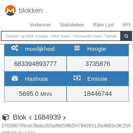
blokken
Verkenner
Statistieken
Rijke Lijst
API
moeilijkheid
Hoogte
683394893777
3735876
Hashrate
Emissie
5695.0
18446744
Mh/s
Blok
1684939
270266709cec5bda183ad9b59fbf2478426312fa4883c0fc254