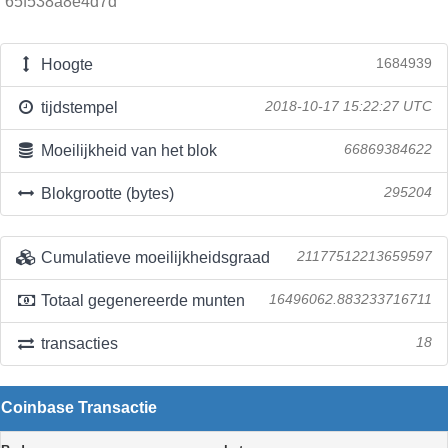
65f538a8e4d7d
Hoogte
1684939
tijdstempel
2018-10-17 15:22:27 UTC
Moeilijkheid van het blok
66869384622
Blokgrootte (bytes)
295204
Cumulatieve moeilijkheidsgraad
21177512213659597
Totaal gegenereerde munten
16496062.883233716711
transacties
18
Coinbase Transactie