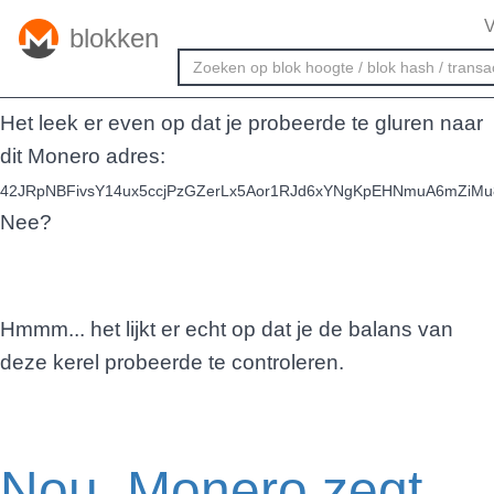
V
blokken
Uh-oh
Het leek er even op dat je probeerde te gluren naar
dit Monero adres:
42JRpNBFivsY14ux5ccjPzGZerLx5Aor1RJd6xYNgKpEHNmuA6mZiM
Nee?
Hmmm... het lijkt er echt op dat je de balans van
deze kerel probeerde te controleren.
Nou, Monero zegt