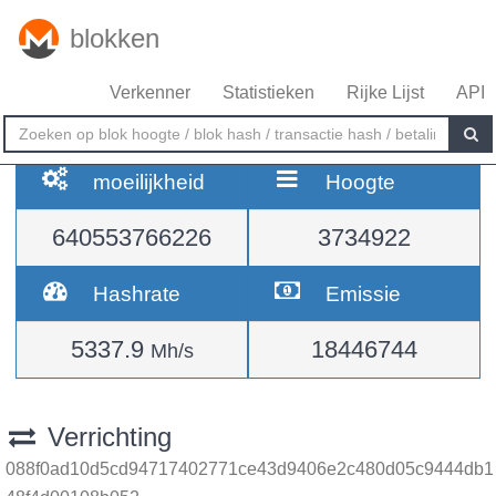
blokken
Verkenner
Statistieken
Rijke Lijst
API
moeilijkheid
Hoogte
640553766226
3734922
Hashrate
Emissie
5337.9
18446744
Mh/s
Verrichting
088f0ad10d5cd94717402771ce43d9406e2c480d05c9444db1