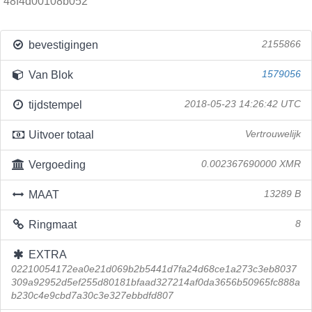
48f4d00108b052
bevestigingen
2155866
Van Blok
1579056
tijdstempel
2018-05-23 14:26:42 UTC
Uitvoer totaal
Vertrouwelijk
Vergoeding
0.002367690000 XMR
MAAT
13289 B
Ringmaat
8
EXTRA
02210054172ea0e21d069b2b5441d7fa24d68ce1a273c3eb8037
309a92952d5ef255d80181bfaad327214af0da3656b50965fc888a
b230c4e9cbd7a30c3e327ebbdfd807