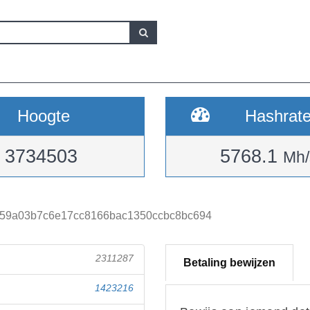
Hoogte
Hashrat
3734503
5768.1
Mh/
59a03b7c6e17cc8166bac1350ccbc8bc694
2311287
Betaling bewijzen
1423216