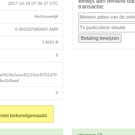
Bewijs aan iemand dat
2017-10-18 07:36:37 UTC
transactie:
Vertrouwelijk
0.003187080000 XMR
13093 B
5
a0419a1eac82216ac9701d70
36e1b8aad
0
n niet bekendgemaakt.
uitgangen (2)