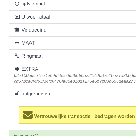
tijdstempel
Uitvoer totaal
Vergoeding
MAAT
Ringmaat
EXTRA
022100adce7e24e59d48cc0d965b5b2318cfb82e1be21d2bbdd
cd57bca0f4f63f34fc6476fe86e818da276e6b9b00d666deaa27
ontgrendelen
Vertrouwelijke transactie - bedragen worde
ingangen (1)