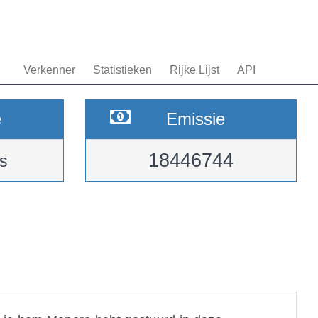
Verkenner
Statistieken
Rijke Lijst
API
e
Emissie
18446744
s