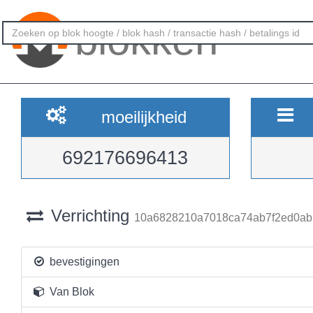
blokken
moeilijkheid
692176696413
Verrichting
10a6828210a7018ca74ab7f2ed0ab
bevestigingen
Van Blok