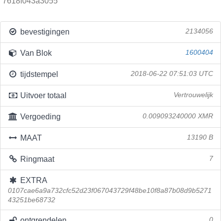
7618f043a3055
bevestigingen
2134056
Van Blok
1600404
tijdstempel
2018-06-22 07:51:03 UTC
Uitvoer totaal
Vertrouwelijk
Vergoeding
0.009093240000 XMR
MAAT
13190 B
Ringmaat
7
EXTRA
0107cae6a9a732cfc52d23f067043729f48be10f8a87b08d9b5271
43251be68732
ontgrendelen
0