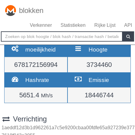
blokken
Verkenner
Statistieken
Rijke Lijst
API
moeilijkheid
Hoogte
678172156994
3734460
Hashrate
Emissie
5651.4
18446744
Mh/s
Verrichting
1aeddf12d3b1d962261a7c5e9200cbaa00fdfe65a927239e377