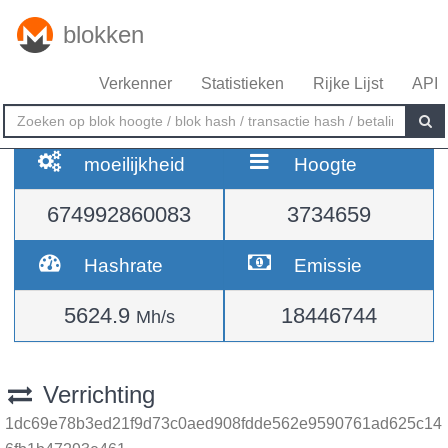
blokken
Verkenner
Statistieken
Rijke Lijst
API
moeilijkheid
Hoogte
674992860083
3734659
Hashrate
Emissie
5624.9
18446744
Mh/s
Verrichting
1dc69e78b3ed21f9d73c0aed908fdde562e9590761ad625c14