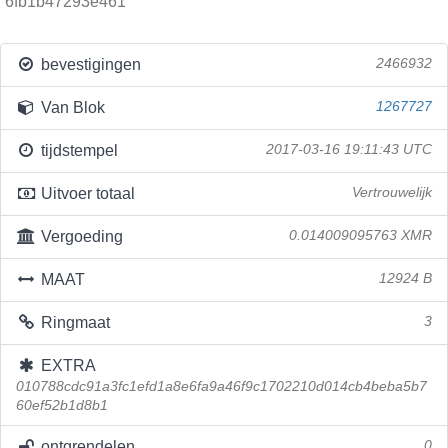
6fb1b47293e461
bevestigingen
2466932
Van Blok
1267727
tijdstempel
2017-03-16 19:11:43 UTC
Uitvoer totaal
Vertrouwelijk
Vergoeding
0.014009095763 XMR
MAAT
12924 B
Ringmaat
3
EXTRA
010788cdc91a3fc1efd1a8e6fa9a46f9c1702210d014cb4beba5b7
60ef52b1d8b1
ontgrendelen
0